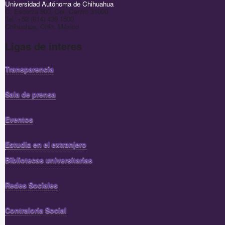
Universidad Autónoma de Chihuahua
C. Escorza 900, Col. Centro 31000
Tel. +52 (614) 439 1500
Chihuahua, Chih. México
Ligas de interes
Transparencia
Sala de prensa
Eventos
Estudia en el extranjero
Bibliotecas universitarias
Redes Sociales
Contraloria Social