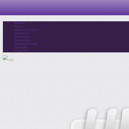
Noticias
Becas
Vida Universitaria
Calendario
Aspirantes
Estudiantes
Facultad/Personal
Egresados
Visitantes